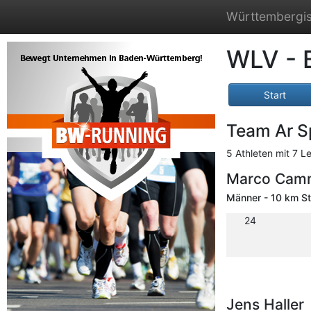
Württembergis
WLV - 
Start
Team Ar S
5 Athleten mit 7 L
Marco Camm
Männer - 10 km S
24
Jens Haller