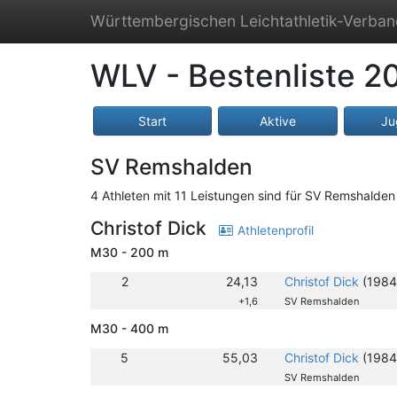
Württembergischen Leichtathletik-Verba
WLV - Bestenliste 2
Start
Aktive
Ju
SV Remshalden
4 Athleten mit 11 Leistungen sind für SV Remshalden 
Christof Dick
Athletenprofil
M30 - 200 m
2
24,13
Christof Dick
(1984
+1,6
SV Remshalden
M30 - 400 m
5
55,03
Christof Dick
(1984
SV Remshalden