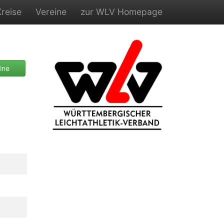
Kreise
Vereine
zur WLV Homepage
ine