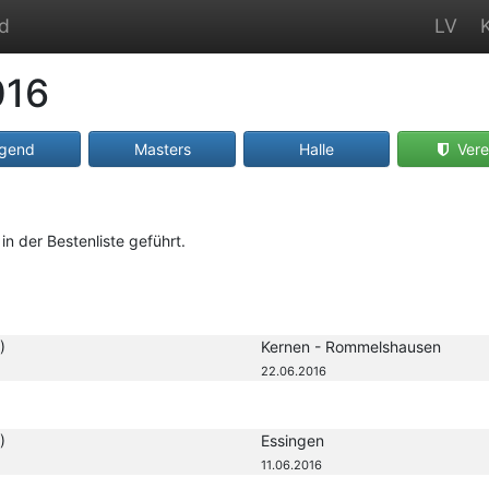
nd
LV
016
gend
Masters
Halle
Vere
in der Bestenliste geführt.
)
Kernen - Rommelshausen
22.06.2016
)
Essingen
11.06.2016