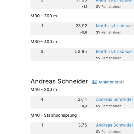
+1,1
SV Remshalden
M30 - 200 m
1
23,92
Matthias Linsbauer
+0,6
SV Remshalden
M30 - 400 m
3
53,85
Matthias Linsbauer
SV Remshalden
Andreas Schneider
Athletenprofil
M40 - 200 m
4
27,11
Andreas Schneider
+0,3
SV Remshalden
M40 - Stabhochsprung
1
3,76
Andreas Schneider
SV Remshalden