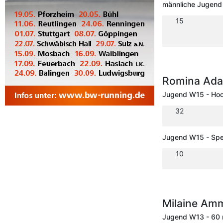
männliche Jugend
15
Romina Ada
Jugend W15 - Ho
32
Jugend W15 - Spe
10
Milaine Am
Jugend W13 - 60 