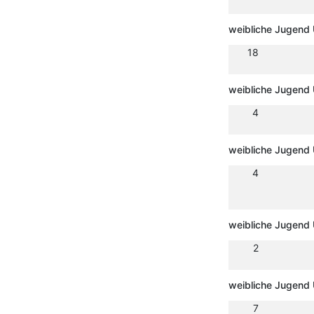
weibliche Jugend
18
weibliche Jugend
4
weibliche Jugend 
4
weibliche Jugend 
2
weibliche Jugend
7