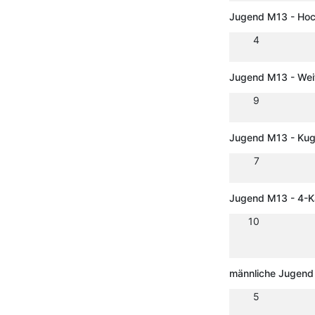
Jugend M13 - Ho
4
Jugend M13 - Wei
9
Jugend M13 - Kug
7
Jugend M13 - 4-
10
männliche Jugend
5