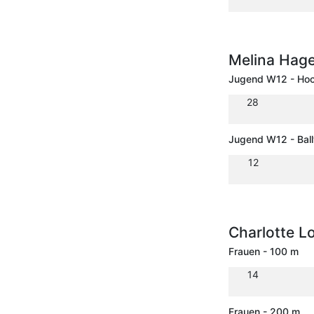
Melina Hage
Jugend W12 - Ho
28
Jugend W12 - Bal
12
Charlotte L
Frauen - 100 m
14
Frauen - 200 m