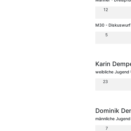
12
M30 - Diskuswurf
5
Karin Demp
weibliche Jugend
23
Dominik De
männliche Jugend
7