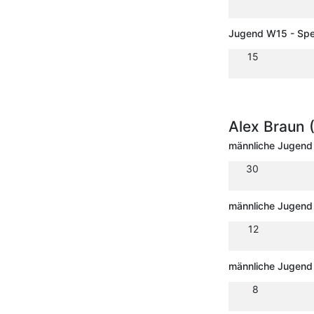
Jugend W15 - Spe
15
Alex Braun
männliche Jugend
30
männliche Jugend
12
männliche Jugend 
8