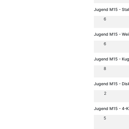
Jugend M15 - St
6
Jugend M15 - Wei
6
Jugend M15 - Kug
8
Jugend M15 - Dis
2
Jugend M15 - 4-
5