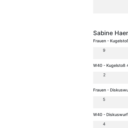
Sabine Hae
Frauen - Kugelsto
9
W40 - Kugelstoß 
2
Frauen - Diskuswu
5
W40 - Diskuswurf
4