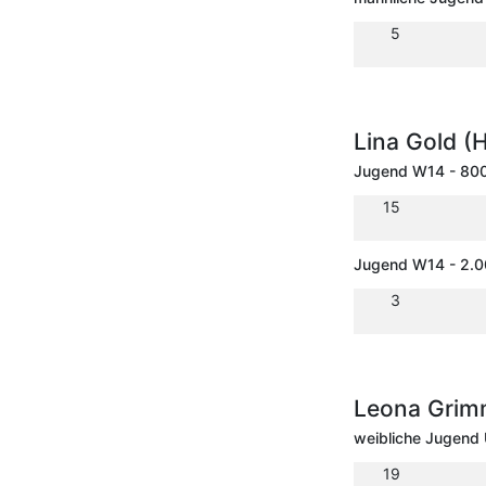
5
Lina Gold (
Jugend W14 - 80
15
Jugend W14 - 2.
3
Leona Grim
weibliche Jugend
19