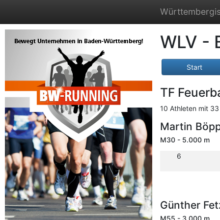
Württembergis
WLV - 
Start
TF Feuerb
10 Athleten mit 33
Martin Böp
M30 - 5.000 m
6
Günther Fe
M55 - 3.000 m