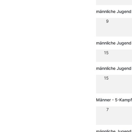
männliche Jugend 
9
männliche Jugend
15
männliche Jugend
15
Männer - 5-Kampf
7
männliche Jugend