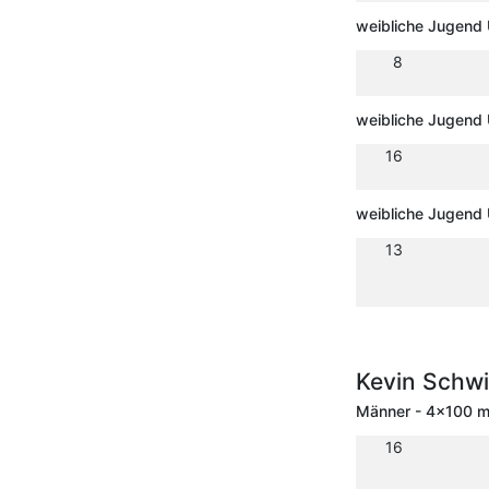
weibliche Jugend
8
weibliche Jugend 
16
weibliche Jugend
13
Kevin Sch
Männer - 4x100 m 
16