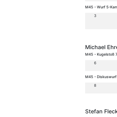
M45 - Wurf 5-Ka
3
Michael Ehr
M45 - Kugelstoß 7
6
M45 - Diskuswurf
8
Stefan Flec