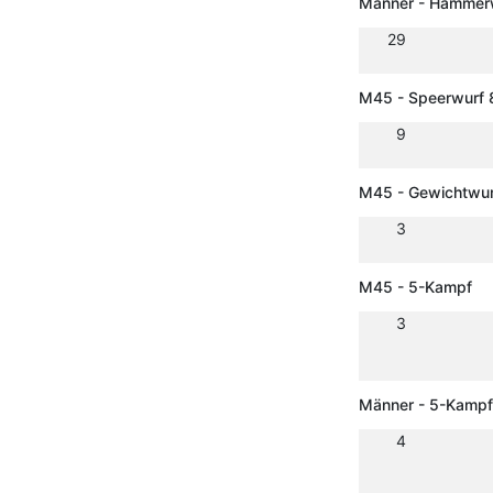
Männer - Hammerw
29
M45 - Speerwurf 
9
M45 - Gewichtwur
3
M45 - 5-Kampf
3
Männer - 5-Kampf
4