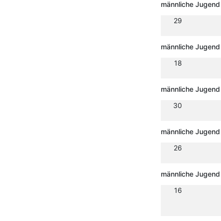
männliche Jugend
29
männliche Jugend
18
männliche Jugend
30
männliche Jugend
26
männliche Jugend
16