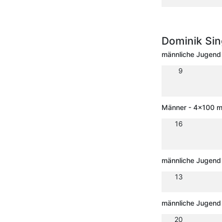
Dominik Si
männliche Jugend 
9
Männer - 4x100 m 
16
männliche Jugend
13
männliche Jugend
20