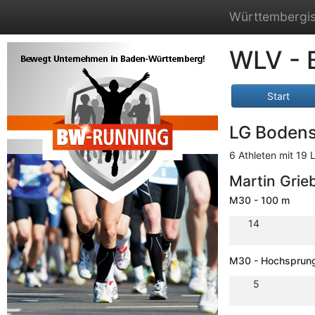
Württembergis
WLV - 
Start
LG Boden
6 Athleten mit 19 
Martin Grie
M30 - 100 m
14
M30 - Hochsprun
5