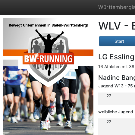
Württembergis
WLV - 
Start
LG Esslin
16 Athleten mit 38
Nadine Ban
Jugend W13 - 75
22
weibliche Jugend 
22