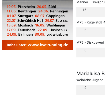
Männer - Dreispr
16
M75 - Kugelstoß 
5
M75 - Diskuswurf
6
Marialuisa 
weibliche Jugend 
9