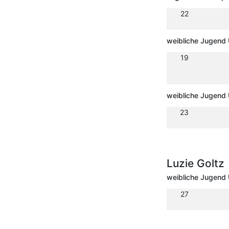
22
weibliche Jugend
19
weibliche Jugend
23
Luzie Goltz
weibliche Jugend
27