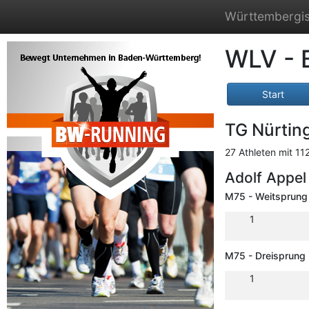
Württembergis
WLV - 
Start
TG Nürtin
27 Athleten mit 11
Adolf Appe
M75 - Weitsprung
1
M75 - Dreisprung
1