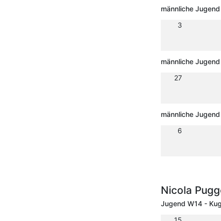
männliche Jugend
3
männliche Jugend
27
männliche Jugend
6
Nicola Pug
Jugend W14 - Kug
15