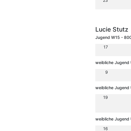
23
Lucie Stutz
Jugend W15 - 80
17
weibliche Jugend 
9
weibliche Jugend
19
weibliche Jugend
16