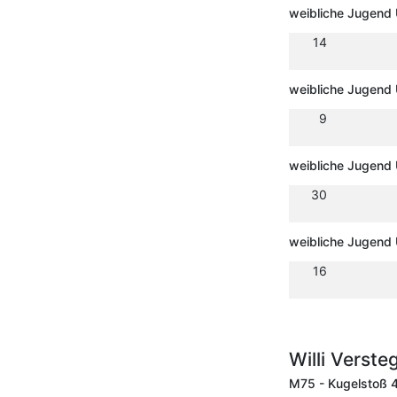
weibliche Jugend 
14
weibliche Jugend 
9
weibliche Jugend
30
weibliche Jugend
16
Willi Verst
M75 - Kugelstoß 