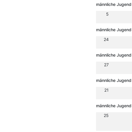
männliche Jugend
5
männliche Jugend
24
männliche Jugend 
27
männliche Jugend 
21
männliche Jugend
25