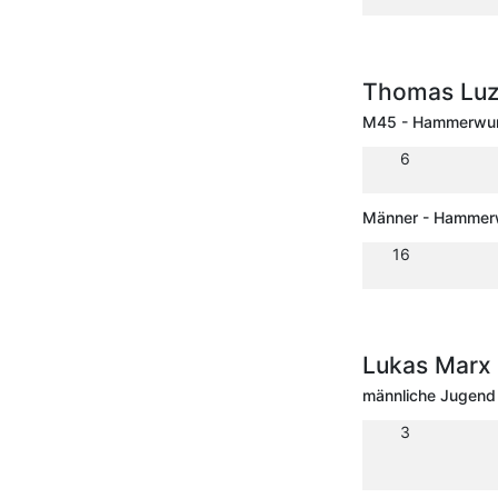
Thomas Lu
M45 - Hammerwurf
6
Männer - Hammerw
16
Lukas Marx
männliche Jugend 
3