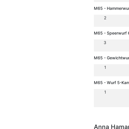
M65 - Hammerwur
2
M65 - Speerwurf 
3
M65 - Gewichtwur
1
M65 - Wurf 5-Ka
1
Anna Ham