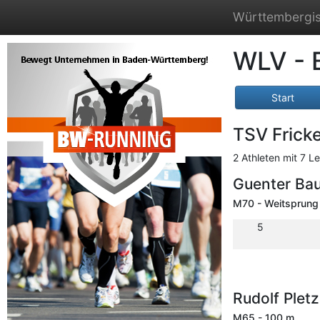
Württembergis
WLV - 
Start
TSV Frick
2 Athleten mit 7 L
Guenter Ba
M70 - Weitsprung
5
Rudolf Plet
M65 - 100 m