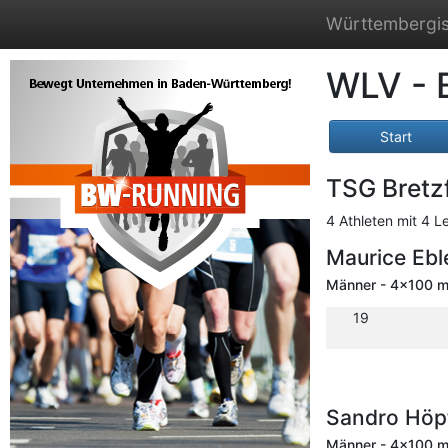
Württembergis
WLV - 
Start
TSG Bretz
4 Athleten mit 4 L
Maurice Ebl
Männer - 4x100 m 
19
Sandro Höp
Männer - 4x100 m 