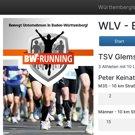
Württembergis
WLV - 
Start
TSV Glem
3 Athleten mit 10 
Peter Keina
M35 - 10 km Stra
2
Männer - 10 km S
15