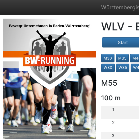
Württembergis
WLV - 
Start
M30
M35
M4
W30
W35
W4
M55
100 m
1
2
3