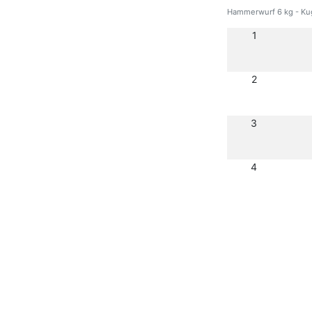
Hammerwurf 6 kg - Kug
1
2
3
4