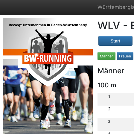
Württembergis
WLV - 
Start
Männer
Frauen
Männer
100 m
1
2
3
4