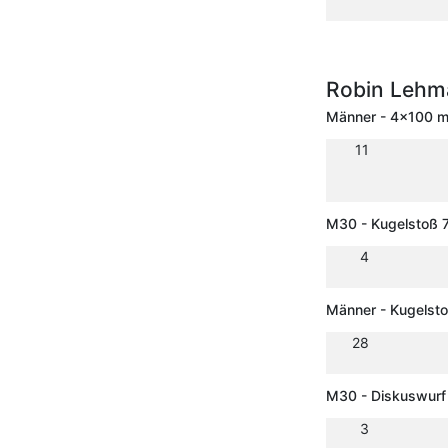
Robin Lehm
Männer - 4x100 m 
11
M30 - Kugelstoß 7
4
Männer - Kugelsto
28
M30 - Diskuswurf
3