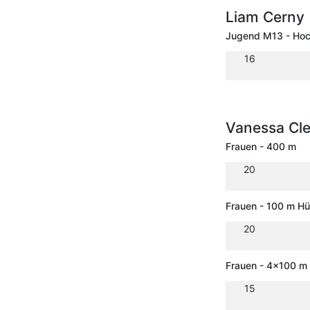
Liam Cerny
Jugend M13 - Ho
16
Vanessa Cl
Frauen - 400 m
20
Frauen - 100 m H
20
Frauen - 4x100 m 
15