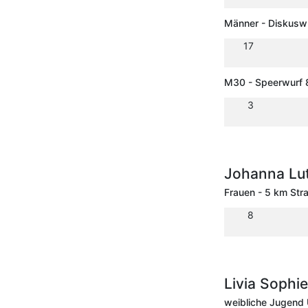
Männer - Diskusw
17
M30 - Speerwurf 
3
Johanna Lu
Frauen - 5 km Str
8
Livia Sophi
weibliche Jugend