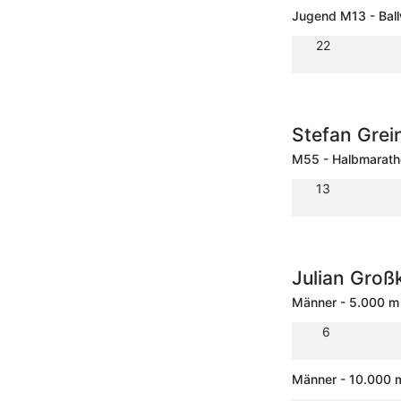
Jugend M13 - Ball
22
Stefan Grei
M55 - Halbmarath
13
Julian Groß
Männer - 5.000 m
6
Männer - 10.000 