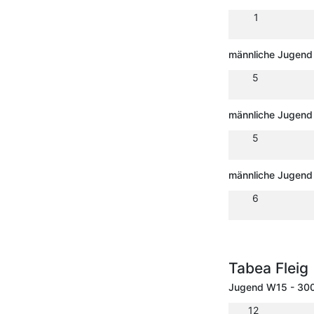
1
männliche Jugend
5
männliche Jugend 
5
männliche Jugend
6
Tabea Fleig
Jugend W15 - 30
12