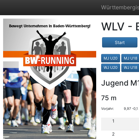
Württembergis
WLV - 
Start
MJ U20
MJ U18
WJ U20
WJ U18
Jugend M
75 m
Vorjahr:
9,97 -0,
1
2