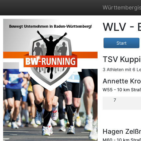
Württembergis
WLV - 
Start
TSV Kupp
3 Athleten mit 6 L
Annette Kr
W55 - 10 km Stra
7
Hagen Zel
M60 - 10 km Stra