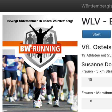
Württembergis
WLV - 
Start
VfL Ostel
19 Athleten mit 55
Susanne Do
Frauen - 5 km Str
15
Frauen - Marathon
8