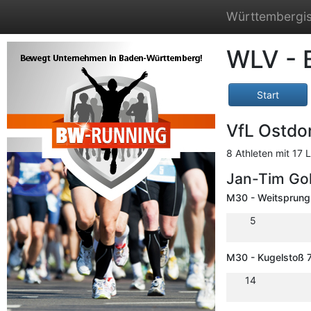
Württembergis
WLV - 
Start
VfL Ostdo
8 Athleten mit 17 L
Jan-Tim Go
M30 - Weitsprung
5
M30 - Kugelstoß 7
14