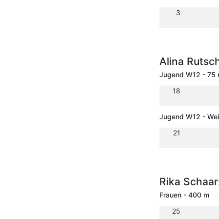
3
Alina Ruts
Jugend W12 - 75
18
Jugend W12 - Wei
21
Rika Schaa
Frauen - 400 m
25