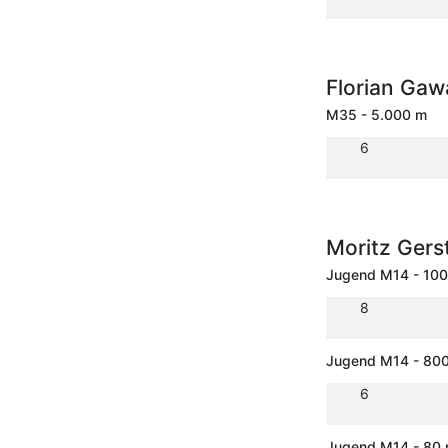
Florian Ga
M35 - 5.000 m
6
Moritz Gers
Jugend M14 - 10
8
Jugend M14 - 80
6
Jugend M14 - 80 