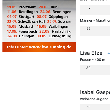
5
Männer - Maratho
25
Lisa Etzel
Frauen - 400 m
30
Isabel Gasp
weibliche Jugend
11