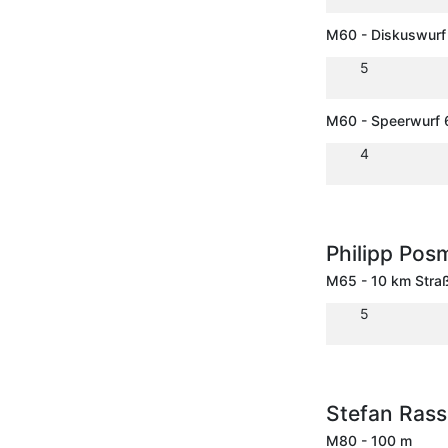
M60 - Diskuswurf
5
M60 - Speerwurf 
4
Philipp Po
M65 - 10 km Stra
5
Stefan Ras
M80 - 100 m