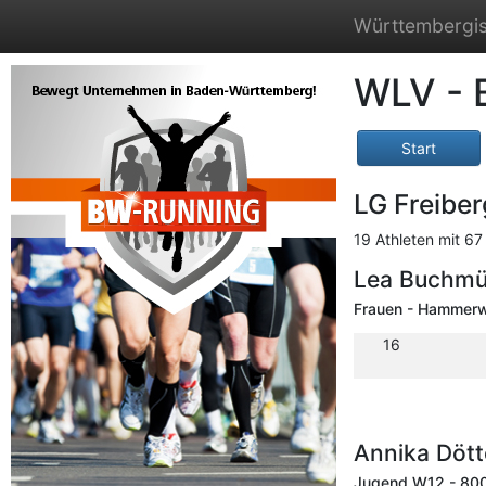
Württembergis
WLV - 
Start
LG Freiber
19 Athleten mit 67 
Lea Buchmül
Frauen - Hammerw
16
Annika Dött
Jugend W12 - 80