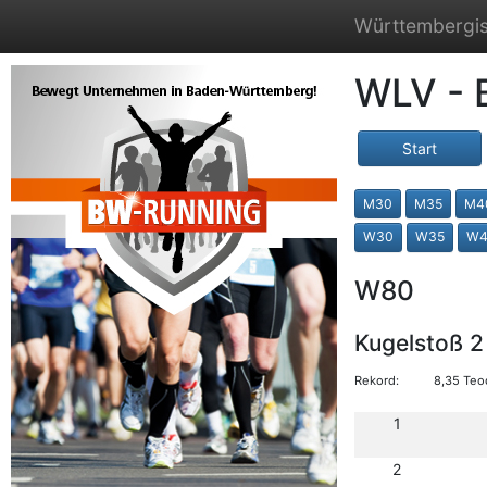
Württembergis
WLV - 
Start
M30
M35
M4
W30
W35
W4
W80
Kugelstoß 2
Rekord:
8,35 Teo
1
2