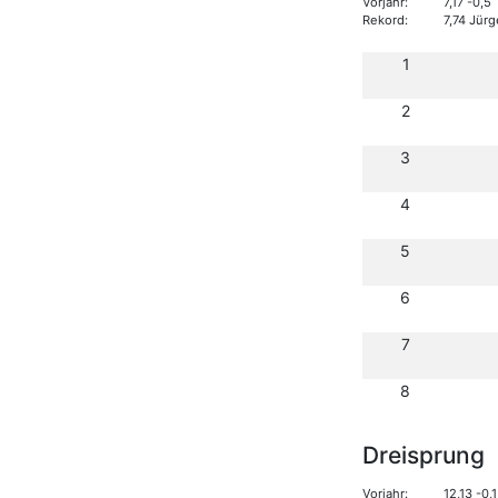
Vorjahr:
7,17 -0,
Rekord:
7,74 Jür
1
2
3
4
5
6
7
8
Dreisprung
Vorjahr:
12,13 -0