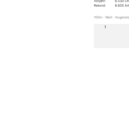
Vorjahr:
6.530 Ch
Rekord:
8.605 Ar
100m - Weit - Kugelsto
1