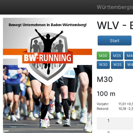
Württembergis
WLV - 
Start
M30
M35
M4
W30
W35
W4
M30
100 m
Vorjahr:
11,01 +0
Rekord:
10,18 -2
1
2