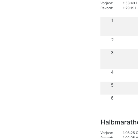
Vorjahr:
1:53:40 
Rekord:
1:29:19 
1
2
3
4
5
6
Halbmarath
Vorjahr:
1:08:25 
Rekord:
1:02:08 