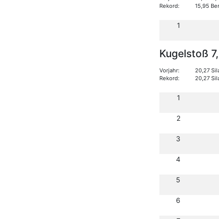
Rekord:
15,95 Be
1
Kugelstoß 7
Vorjahr:
20,27 Sil
Rekord:
20,27 Sil
1
2
3
4
5
6