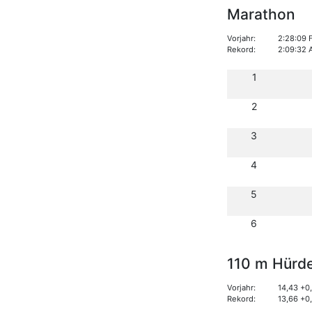
Marathon
Vorjahr:
2:28:09 
Rekord:
2:09:32 
1
2
3
4
5
6
110 m Hürd
Vorjahr:
14,43 +0
Rekord:
13,66 +0