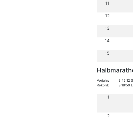
11
12
13
14
15
Halbmarath
Vorjahr:
3:45:12 
Rekord:
3:18:59 
1
2