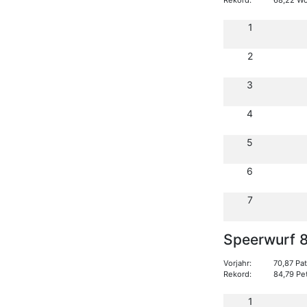
1
2
3
4
5
6
7
Speerwurf 
Vorjahr:
70,87 Pa
Rekord:
84,79 Pe
1