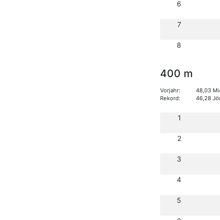
6
7
8
400 m
Vorjahr:
48,03 Mi
Rekord:
46,28 Jö
1
2
3
4
5