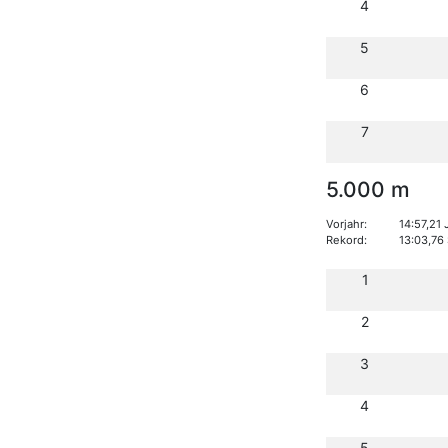
4
5
6
7
5.000 m
Vorjahr:
14:57,21
Rekord:
13:03,76
1
2
3
4
5