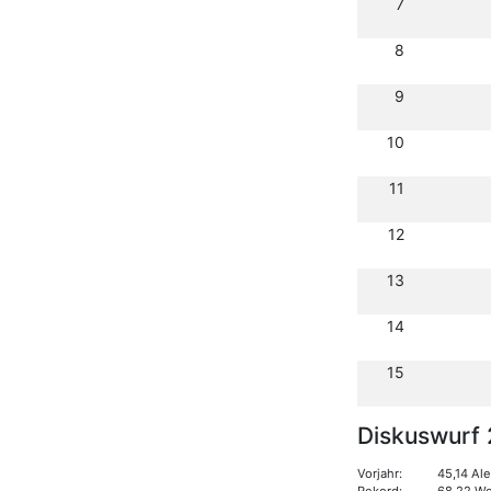
7
8
9
10
11
12
13
14
15
Diskuswurf 
Vorjahr:
45,14 Al
Rekord:
68,22 Wo