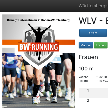
Württembergis
WLV - 
Start
Männer
Frauen
Frauen
100 m
Vorjahr:
11,32 +0
Rekord:
11,15 +0,
1
2