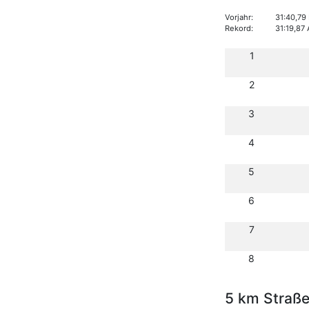
Vorjahr:
31:40,79
Rekord:
31:19,87
1
2
3
4
5
6
7
8
5 km Straß