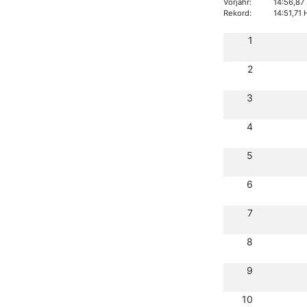
Vorjahr:
14:56,87
Rekord:
14:51,71
1
2
3
4
5
6
7
8
9
10