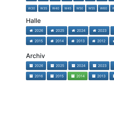
W30
W35
W40
W45
W50
W55
W60
Halle
2026
2025
2024
2023
2015
2014
2013
2012
Archiv
2026
2025
2024
2023
2016
2015
2014
2013