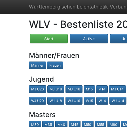
Württembergischen Leichtathletik-Verba
WLV - Bestenliste 2
Start
Aktive
Ju
Männer/Frauen
Männer
Frauen
Jugend
MJ U20
MJ U18
MJ U16
M15
M14
MJ U14
WJ U20
WJ U18
WJ U16
W15
W14
WJ U14
Masters
M30
M35
M40
M45
M50
M55
M60
M