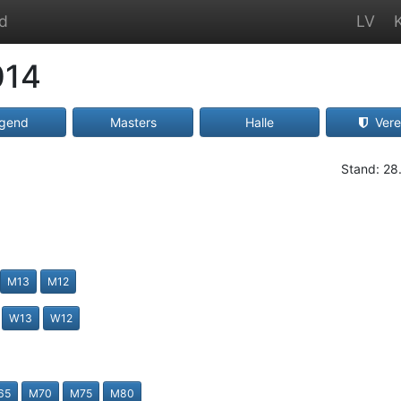
nd
LV
014
gend
Masters
Halle
Vere
Stand: 28
M13
M12
W13
W12
65
M70
M75
M80