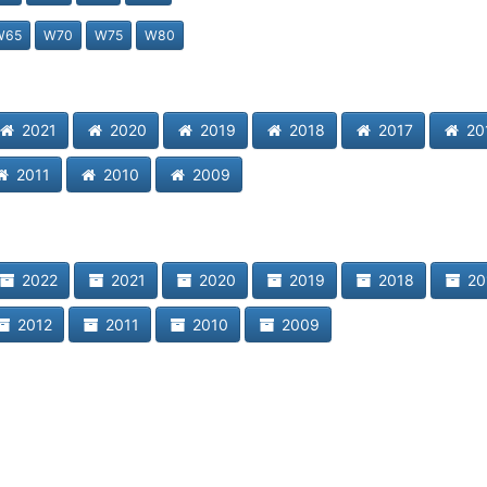
W65
W70
W75
W80
2021
2020
2019
2018
2017
20
2011
2010
2009
2022
2021
2020
2019
2018
20
2012
2011
2010
2009