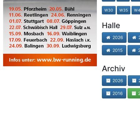
W30
W35
W4
Halle
2026
2
2015
2
Archiv
2026
2
2016
2