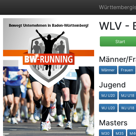
Württembergis
WLV - 
Start
Männer/F
Männer
Frauen
Jugend
MJ U20
MJ U18
WJ U20
WJ U18
Masters
M30
M35
M4