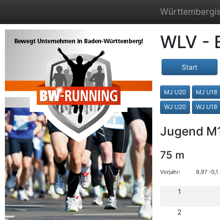
Württembergis
WLV - 
Start
MJ U20
MJ U18
WJ U20
WJ U18
Jugend M
75 m
Vorjahr:
9,97 -0,
1
2